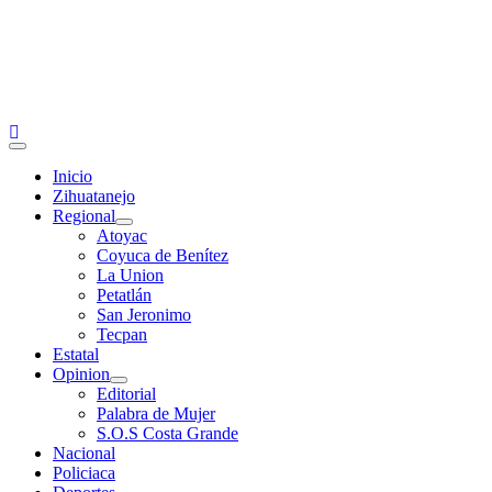
Primary
Menu
Inicio
Zihuatanejo
Regional
Atoyac
Coyuca de Benítez
La Union
Petatlán
San Jeronimo
Tecpan
Estatal
Opinion
Editorial
Palabra de Mujer
S.O.S Costa Grande
Nacional
Policiaca