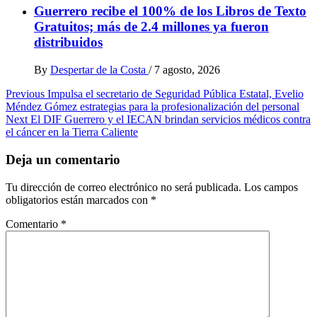
Guerrero recibe el 100% de los Libros de Texto
Gratuitos; más de 2.4 millones ya fueron
distribuidos
By
Despertar de la Costa
/
7 agosto, 2026
Post
Previous
Impulsa el secretario de Seguridad Pública Estatal, Evelio
Méndez Gómez estrategias para la profesionalización del personal
navigation
Next
El DIF Guerrero y el IECAN brindan servicios médicos contra
el cáncer en la Tierra Caliente
Deja un comentario
Tu dirección de correo electrónico no será publicada.
Los campos
obligatorios están marcados con
*
Comentario
*