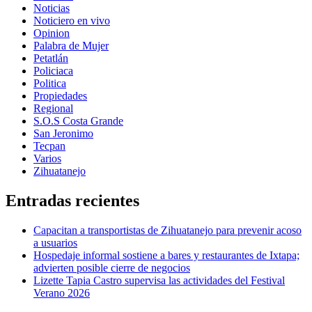
Noticias
Noticiero en vivo
Opinion
Palabra de Mujer
Petatlán
Policiaca
Politica
Propiedades
Regional
S.O.S Costa Grande
San Jeronimo
Tecpan
Varios
Zihuatanejo
Entradas recientes
Capacitan a transportistas de Zihuatanejo para prevenir acoso
a usuarios
Hospedaje informal sostiene a bares y restaurantes de Ixtapa;
advierten posible cierre de negocios
Lizette Tapia Castro supervisa las actividades del Festival
Verano 2026