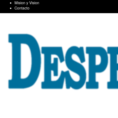
Skip
Mision y Vision
to
Contacto
content