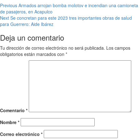
Post
Previous
Armados arrojan bomba molotov e incendian una camioneta
de pasajeros, en Acapulco
navigation
Next
Se concretan para este 2023 tres importantes obras de salud
para Guerrero: Aide Ibárez
Deja un comentario
Tu dirección de correo electrónico no será publicada.
Los campos
obligatorios están marcados con
*
Comentario
*
Nombre
*
Correo electrónico
*