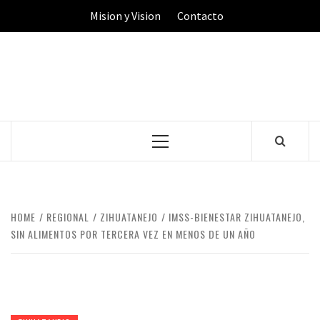
Skip
Mision y Vision
Contacto
to
content
Primary
Menu
HOME
REGIONAL
ZIHUATANEJO
IMSS-BIENESTAR ZIHUATANEJO,
SIN ALIMENTOS POR TERCERA VEZ EN MENOS DE UN AÑO