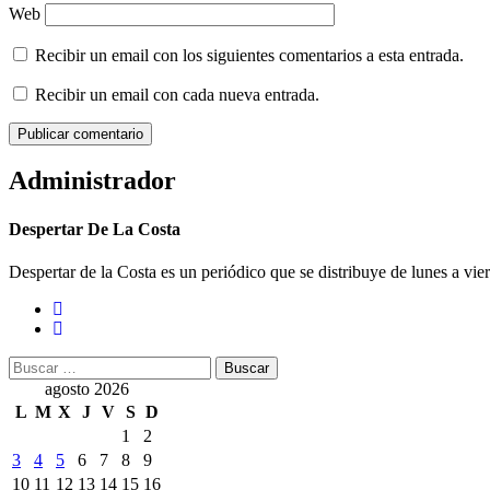
Web
Recibir un email con los siguientes comentarios a esta entrada.
Recibir un email con cada nueva entrada.
Administrador
Despertar De La Costa
Despertar de la Costa es un periódico que se distribuye de lunes a vie
Buscar:
agosto 2026
L
M
X
J
V
S
D
1
2
3
4
5
6
7
8
9
10
11
12
13
14
15
16