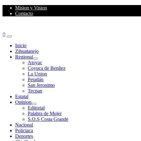
Skip
Mision y Vision
to
Contacto
content
Primary
Menu
Inicio
Zihuatanejo
Regional
Atoyac
Coyuca de Benítez
La Union
Petatlán
San Jeronimo
Tecpan
Estatal
Opinion
Editorial
Palabra de Mujer
S.O.S Costa Grande
Nacional
Policiaca
Deportes