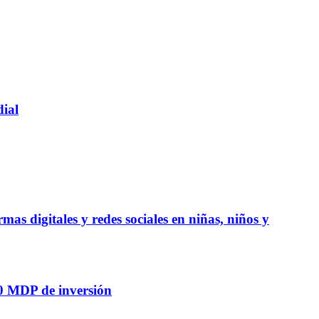
dial
mas digitales y redes sociales en niñas, niños y
20 MDP de inversión