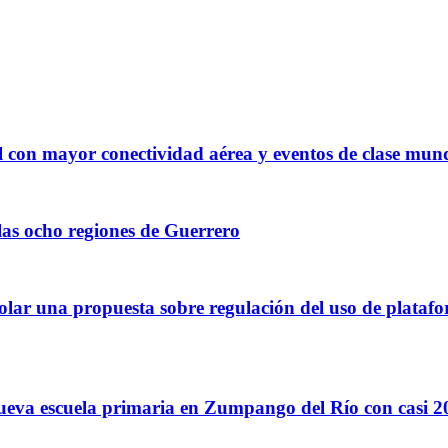
l con mayor conectividad aérea y eventos de clase mun
las ocho regiones de Guerrero
scolar una propuesta sobre regulación del uso de platafor
ueva escuela primaria en Zumpango del Río con casi 