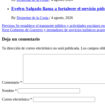
Evelyn Salgado llama a fortalecer el servicio pú
By
Despertar de la Costa
/
4 agosto, 2026
Post
Previous
Se restablece el transporte público y actividades escolares e
Next
Gobierno de Guerrero y prestadores de servicios turísticos acue
navigation
Deja un comentario
Tu dirección de correo electrónico no será publicada.
Los campos obli
Comentario
*
Nombre
*
Correo electrónico
*