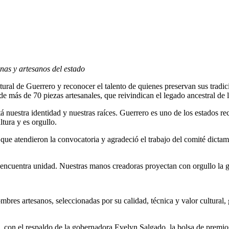
as y artesanos del estado
tural de Guerrero y reconocer el talento de quienes preservan sus trad
más de 70 piezas artesanales, que reivindican el legado ancestral de l
á nuestra identidad y nuestras raíces. Guerrero es uno de los estados r
ltura y es orgullo.
que atendieron la convocatoria y agradeció el trabajo del comité dictam
a encuentra unidad. Nuestras manos creadoras proyectan con orgullo la 
bres artesanos, seleccionadas por su calidad, técnica y valor cultural, 
, con el respaldo de la gobernadora Evelyn Salgado, la bolsa de premio