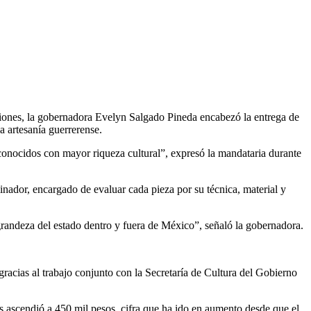
iciones, la gobernadora Evelyn Salgado Pineda encabezó la entrega de
a artesanía guerrerense.
econocidos con mayor riqueza cultural”, expresó la mandataria durante
inador, encargado de evaluar cada pieza por su técnica, material y
grandeza del estado dentro y fuera de México”, señaló la gobernadora.
gracias al trabajo conjunto con la Secretaría de Cultura del Gobierno
s ascendió a 450 mil pesos, cifra que ha ido en aumento desde que el