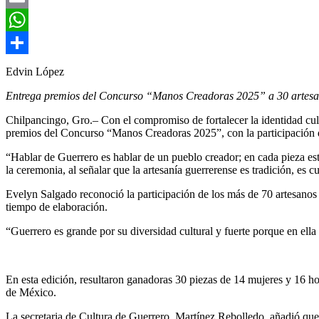
Email
WhatsApp
Compartir
Edvin López
Entrega premios del Concurso “Manos Creadoras 2025” a 30 artesan
Chilpancingo, Gro.– Con el compromiso de fortalecer la identidad cul
premios del Concurso “Manos Creadoras 2025”, con la participación de 
“Hablar de Guerrero es hablar de un pueblo creador; en cada pieza est
la ceremonia, al señalar que la artesanía guerrerense es tradición, es cu
Evelyn Salgado reconoció la participación de los más de 70 artesanos 
tiempo de elaboración.
“Guerrero es grande por su diversidad cultural y fuerte porque en ell
En esta edición, resultaron ganadoras 30 piezas de 14 mujeres y 16 hom
de México.
La secretaria de Cultura de Guerrero, Martínez Rebolledo, añadió que