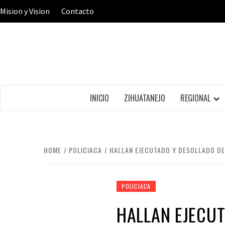
Skip
Mision y Vision
Contacto
to
content
INICIO
ZIHUATANEJO
REGIONAL
HOME
POLICIACA
HALLAN EJECUTADO Y DESOLLADO DE
POLICIACA
HALLAN EJECU