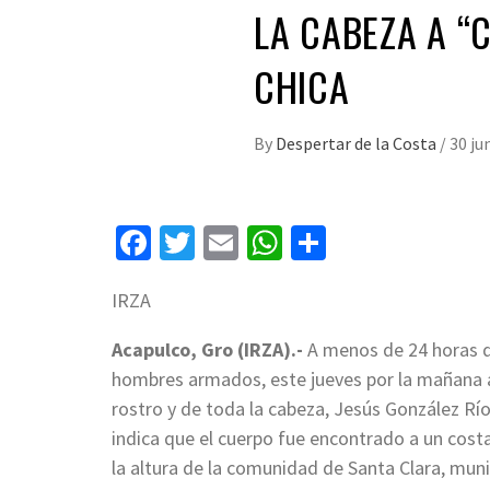
LA CABEZA A “
CHICA
By
Despertar de la Costa
/
30 ju
Facebook
Twitter
Email
WhatsApp
Compartir
IRZA
Acapulco, Gro (IRZA).-
A menos de 24 horas de
hombres armados, este jueves por la mañana 
rostro y de toda la cabeza, Jesús González Ríos
indica que el cuerpo fue encontrado a un cost
la altura de la comunidad de Santa Clara, munic