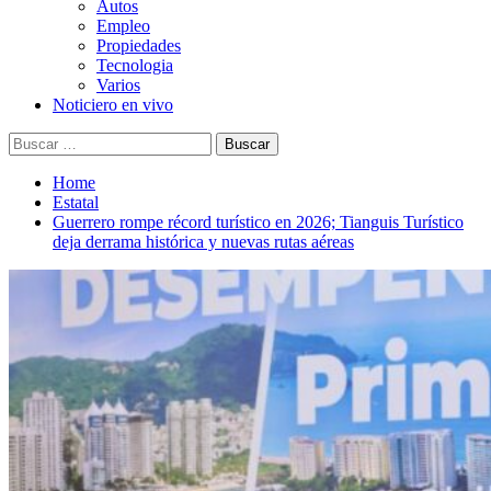
Autos
Empleo
Propiedades
Tecnologia
Varios
Noticiero en vivo
Buscar:
Home
Estatal
Guerrero rompe récord turístico en 2026; Tianguis Turístico
deja derrama histórica y nuevas rutas aéreas