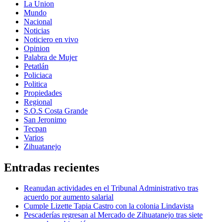
La Union
Mundo
Nacional
Noticias
Noticiero en vivo
Opinion
Palabra de Mujer
Petatlán
Policiaca
Politica
Propiedades
Regional
S.O.S Costa Grande
San Jeronimo
Tecpan
Varios
Zihuatanejo
Entradas recientes
Reanudan actividades en el Tribunal Administrativo tras
acuerdo por aumento salarial
Cumple Lizette Tapia Castro con la colonia Lindavista
Pescaderías regresan al Mercado de Zihuatanejo tras siete