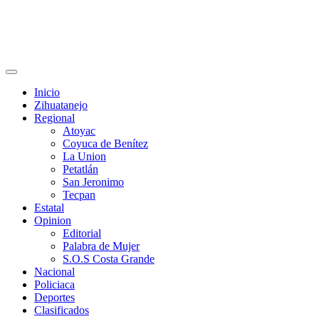
Primary
Menu
Inicio
Zihuatanejo
Regional
Atoyac
Coyuca de Benítez
La Union
Petatlán
San Jeronimo
Tecpan
Estatal
Opinion
Editorial
Palabra de Mujer
S.O.S Costa Grande
Nacional
Policiaca
Deportes
Clasificados