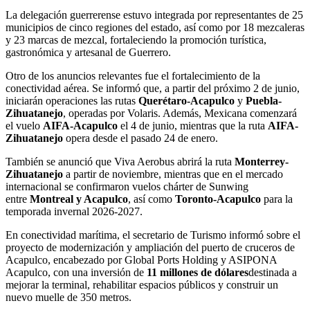
La delegación guerrerense estuvo integrada por representantes de 25
municipios de cinco regiones del estado, así como por 18 mezcaleras
y 23 marcas de mezcal, fortaleciendo la promoción turística,
gastronómica y artesanal de Guerrero.
Otro de los anuncios relevantes fue el fortalecimiento de la
conectividad aérea. Se informó que, a partir del próximo 2 de junio,
iniciarán operaciones las rutas
Querétaro-Acapulco
y
Puebla-
Zihuatanejo
, operadas por Volaris. Además, Mexicana comenzará
el vuelo
AIFA-Acapulco
el 4 de junio, mientras que la ruta
AIFA-
Zihuatanejo
opera desde el pasado 24 de enero.
También se anunció que Viva Aerobus abrirá la ruta
Monterrey-
Zihuatanejo
a partir de noviembre, mientras que en el mercado
internacional se confirmaron vuelos chárter de Sunwing
entre
Montreal y Acapulco
, así como
Toronto-Acapulco
para la
temporada invernal 2026-2027.
En conectividad marítima, el secretario de Turismo informó sobre el
proyecto de modernización y ampliación del puerto de cruceros de
Acapulco, encabezado por Global Ports Holding y ASIPONA
Acapulco, con una inversión de
11 millones de dólares
destinada a
mejorar la terminal, rehabilitar espacios públicos y construir un
nuevo muelle de 350 metros.