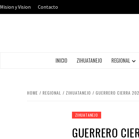
Skip
Mision y Vision
Contacto
to
content
INICIO
ZIHUATANEJO
REGIONAL
HOME
REGIONAL
ZIHUATANEJO
GUERRERO CIERRA 202
ZIHUATANEJO
GUERRERO CIE