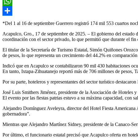
Email
WhatsApp
Compartir
*Del 1 al 16 de septiembre Guerrero registró 174 mil 553 cuartos no
Acapulco, Gro., 17 de septiembre de 2025. – El gobierno del estado d
coordinación con el sector privado, lo que permitió que durante el fin d
El titular de la Secretaría de Turismo Estatal, Simón Quiñones Orozc
de pesos, lo que representa un crecimiento del 44.2% en comparación
Indicó que en Acapulco se contabilizaron 90 mil 430 habitaciones ocu
En tanto, Ixtapa-Zihuatanejo reportó más de 706 millones de pesos, 
Por su parte, hoteleros y representantes del sector turístico destacaron
José Luis Smithers Jiménez, presidente de la Asociación de Hoteles y
El evento por las fiestas patrias estuvo a su máxima capacidad, con sa
Alejandro Domínguez Aveleyra, director del Hotel Fiesta Americana Ac
gobernadora”.
Mientras que Alejandro Martínez Sidney, presidente de la Canaco-Servy
Por último, el funcionario estatal precisó que Acapulco oferta en hote