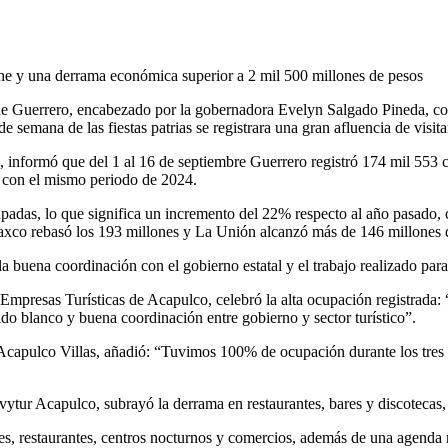
che y una derrama económica superior a 2 mil 500 millones de pesos
e Guerrero, encabezado por la gobernadora Evelyn Salgado Pineda, cont
e semana de las fiestas patrias se registrara una gran afluencia de visita
o, informó que del 1 al 16 de septiembre Guerrero registró 174 mil 553
 con el mismo periodo de 2024.
padas, lo que significa un incremento del 22% respecto al año pasado,
Taxco rebasó los 193 millones y La Unión alcanzó más de 146 millones 
 la buena coordinación con el gobierno estatal y el trabajo realizado para
 Empresas Turísticas de Acapulco, celebró la alta ocupación registrada
ldo blanco y buena coordinación entre gobierno y sector turístico”.
apulco Villas, añadió: “Tuvimos 100% de ocupación durante los tres día
tur Acapulco, subrayó la derrama en restaurantes, bares y discotecas, 
les, restaurantes, centros nocturnos y comercios, además de una agenda r