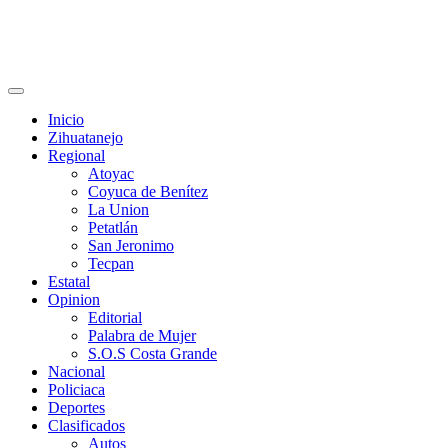
Primary
Menu
Inicio
Zihuatanejo
Regional
Atoyac
Coyuca de Benítez
La Union
Petatlán
San Jeronimo
Tecpan
Estatal
Opinion
Editorial
Palabra de Mujer
S.O.S Costa Grande
Nacional
Policiaca
Deportes
Clasificados
Autos