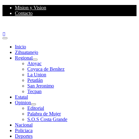
Skip
Mision y Vision
to
Contacto
content
Primary
Menu
Inicio
Zihuatanejo
Regional
Atoyac
Coyuca de Benítez
La Union
Petatlán
San Jeronimo
Tecpan
Estatal
Opinion
Editorial
Palabra de Mujer
S.O.S Costa Grande
Nacional
Policiaca
Deportes