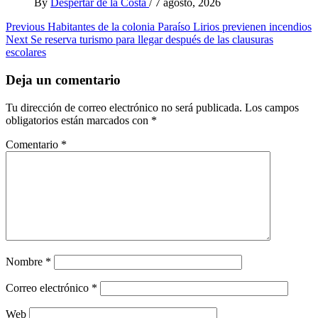
By
Despertar de la Costa
/
7 agosto, 2026
Post
Previous
Habitantes de la colonia Paraíso Lirios previenen incendios
Next
Se reserva turismo para llegar después de las clausuras
navigation
escolares
Deja un comentario
Tu dirección de correo electrónico no será publicada.
Los campos
obligatorios están marcados con
*
Comentario
*
Nombre
*
Correo electrónico
*
Web