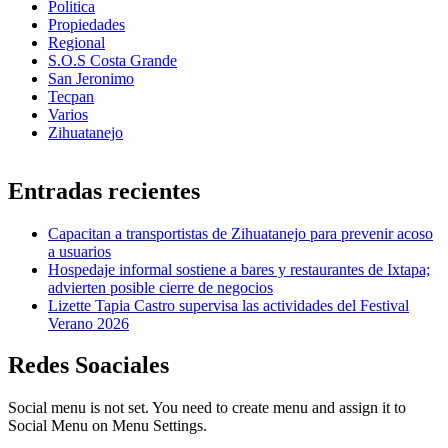
Politica
Propiedades
Regional
S.O.S Costa Grande
San Jeronimo
Tecpan
Varios
Zihuatanejo
Entradas recientes
Capacitan a transportistas de Zihuatanejo para prevenir acoso
a usuarios
Hospedaje informal sostiene a bares y restaurantes de Ixtapa;
advierten posible cierre de negocios
Lizette Tapia Castro supervisa las actividades del Festival
Verano 2026
Redes Soaciales
Social menu is not set. You need to create menu and assign it to
Social Menu on Menu Settings.