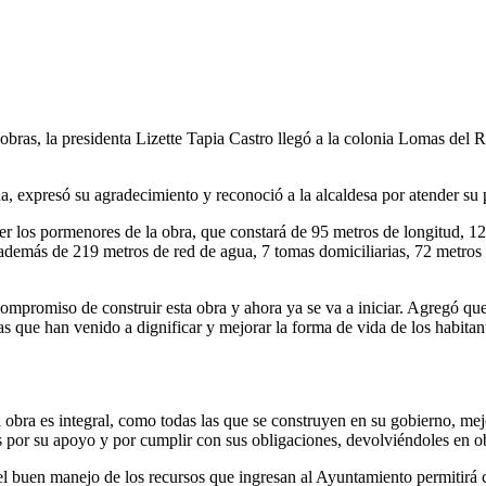
bras, la presidenta Lizette Tapia Castro llegó a la colonia Lomas del R
da, expresó su agradecimiento y reconoció a la alcaldesa por atender su
er los pormenores de la obra, que constará de 95 metros de longitud, 1
demás de 219 metros de red de agua, 7 tomas domiciliarias, 72 metros de 
compromiso de construir esta obra y ahora ya se va a iniciar. Agregó qu
s que han venido a dignificar y mejorar la forma de vida de los habitan
a obra es integral, como todas las que se construyen en su gobierno, me
s por su apoyo y por cumplir con sus obligaciones, devolviéndoles en o
el buen manejo de los recursos que ingresan al Ayuntamiento permitirá cu