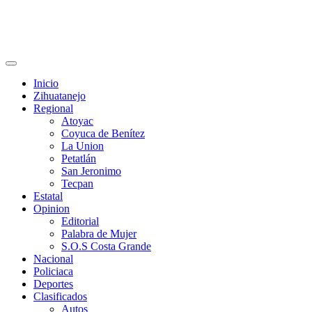
Primary
Menu
Inicio
Zihuatanejo
Regional
Atoyac
Coyuca de Benítez
La Union
Petatlán
San Jeronimo
Tecpan
Estatal
Opinion
Editorial
Palabra de Mujer
S.O.S Costa Grande
Nacional
Policiaca
Deportes
Clasificados
Autos