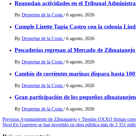
Reanudan actividades en el Tribunal Administrat
By
Despertar de la Costa
/
6 agosto, 2026
Cumple Lizette Tapia Castro con la colonia Lind
By
Despertar de la Costa
/
6 agosto, 2026
Pescaderías regresan al Mercado de Zihuatanejo t
By
Despertar de la Costa
/
6 agosto, 2026
Cambio de corrientes marinas dispara hasta 100
By
Despertar de la Costa
/
6 agosto, 2026
Gran participación de los pequeños zihuatanejen
By
Despertar de la Costa
/
6 agosto, 2026
Post
Previous
Ayuntamiento de Zihuatanejo y Tiendas OXXO firman conven
Next
En Guerrero se han invertido en obra pública más de 2,351 millo
navigation