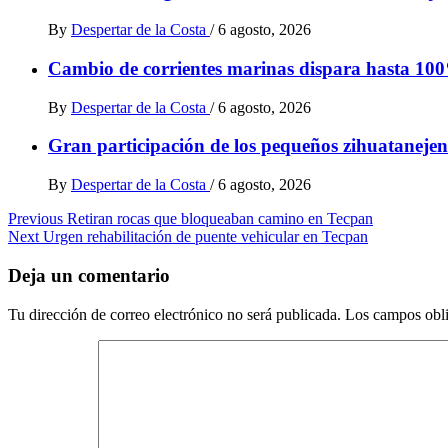
By
Despertar de la Costa
/
6 agosto, 2026
Cambio de corrientes marinas dispara hasta 100
By
Despertar de la Costa
/
6 agosto, 2026
Gran participación de los pequeños zihuatanejen
By
Despertar de la Costa
/
6 agosto, 2026
Post
Previous
Retiran rocas que bloqueaban camino en Tecpan
Next
Urgen rehabilitación de puente vehicular en Tecpan
navigation
Deja un comentario
Tu dirección de correo electrónico no será publicada.
Los campos obli