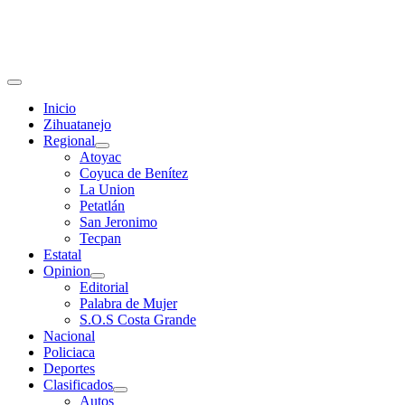
Primary
Menu
Inicio
Zihuatanejo
Regional
Atoyac
Coyuca de Benítez
La Union
Petatlán
San Jeronimo
Tecpan
Estatal
Opinion
Editorial
Palabra de Mujer
S.O.S Costa Grande
Nacional
Policiaca
Deportes
Clasificados
Autos