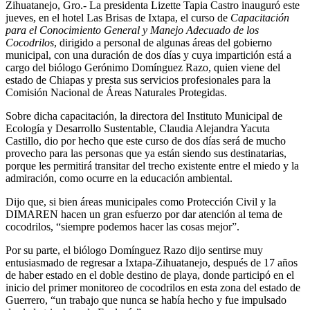
Zihuatanejo, Gro.- La presidenta Lizette Tapia Castro inauguró este
jueves, en el hotel Las Brisas de Ixtapa, el curso de
Capacitación
para el Conocimiento General y Manejo Adecuado de los
Cocodrilos
, dirigido a personal de algunas áreas del gobierno
municipal, con una duración de dos días y cuya impartición está a
cargo del biólogo Gerónimo Domínguez Razo, quien viene del
estado de Chiapas y presta sus servicios profesionales para la
Comisión Nacional de Áreas Naturales Protegidas.
Sobre dicha capacitación, la directora del Instituto Municipal de
Ecología y Desarrollo Sustentable, Claudia Alejandra Yacuta
Castillo, dio por hecho que este curso de dos días será de mucho
provecho para las personas que ya están siendo sus destinatarias,
porque les permitirá transitar del trecho existente entre el miedo y la
admiración, como ocurre en la educación ambiental.
Dijo que, si bien áreas municipales como Protección Civil y la
DIMAREN hacen un gran esfuerzo por dar atención al tema de
cocodrilos, “siempre podemos hacer las cosas mejor”.
Por su parte, el biólogo Domínguez Razo dijo sentirse muy
entusiasmado de regresar a Ixtapa-Zihuatanejo, después de 17 años
de haber estado en el doble destino de playa, donde participó en el
inicio del primer monitoreo de cocodrilos en esta zona del estado de
Guerrero, “un trabajo que nunca se había hecho y fue impulsado