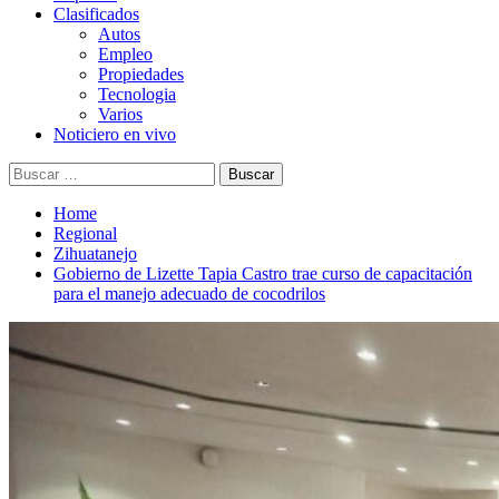
Clasificados
Autos
Empleo
Propiedades
Tecnologia
Varios
Noticiero en vivo
Buscar:
Home
Regional
Zihuatanejo
Gobierno de Lizette Tapia Castro trae curso de capacitación
para el manejo adecuado de cocodrilos