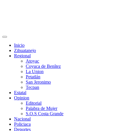
Primary
Menu
Inicio
Zihuatanejo
Regional
Atoyac
Coyuca de Benítez
La Union
Petatlán
San Jeronimo
Tecpan
Estatal
Opinion
Editorial
Palabra de Mujer
S.O.S Costa Grande
Nacional
Policiaca
Deportes