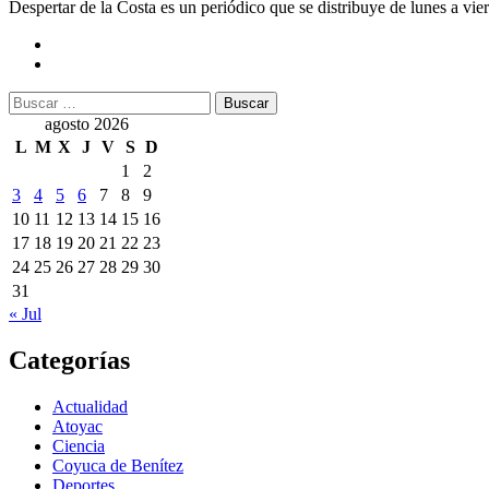
Despertar de la Costa es un periódico que se distribuye de lunes a vie
Buscar:
agosto 2026
L
M
X
J
V
S
D
1
2
3
4
5
6
7
8
9
10
11
12
13
14
15
16
17
18
19
20
21
22
23
24
25
26
27
28
29
30
31
« Jul
Categorías
Actualidad
Atoyac
Ciencia
Coyuca de Benítez
Deportes