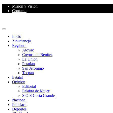
Skip
Mision y Vision
to
Contacto
content
Primary
Menu
Inicio
Zihuatanejo
Regional
Atoyac
Coyuca de Benítez
La Union
Petatlán
San Jeronimo
Tecpan
Estatal
Opinion
Editorial
Palabra de Mujer
S.O.S Costa Grande
Nacional
Policiaca
Deportes