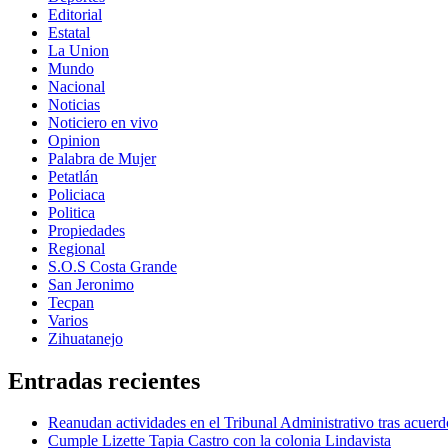
Editorial
Estatal
La Union
Mundo
Nacional
Noticias
Noticiero en vivo
Opinion
Palabra de Mujer
Petatlán
Policiaca
Politica
Propiedades
Regional
S.O.S Costa Grande
San Jeronimo
Tecpan
Varios
Zihuatanejo
Entradas recientes
Reanudan actividades en el Tribunal Administrativo tras acuerd
Cumple Lizette Tapia Castro con la colonia Lindavista