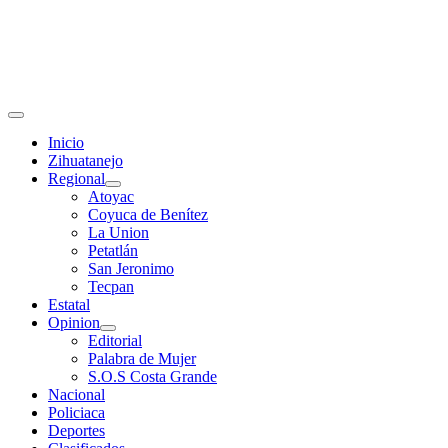
Primary
Menu
Inicio
Zihuatanejo
Regional
Atoyac
Coyuca de Benítez
La Union
Petatlán
San Jeronimo
Tecpan
Estatal
Opinion
Editorial
Palabra de Mujer
S.O.S Costa Grande
Nacional
Policiaca
Deportes