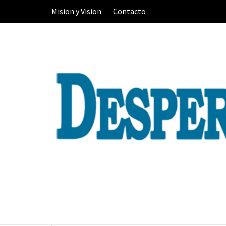
Skip
Mision y Vision
Contacto
to
content