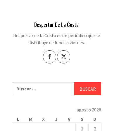
Despertar De La Costa
Despertar de la Costa es un periódico que se
distribuye de lunes a viernes.
Buscar:
agosto 2026
L
M
X
J
V
S
D
1
2