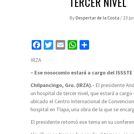
TERCER NIVEL
By
Despertar de la Costa
/
23 ju
Facebook
Twitter
Email
WhatsApp
Compartir
IRZA
– Ese nosocomio estará a cargo del ISSSTE
Chilpancingo, Gro. (IRZA).-
El presidente An
un hospital de tercer nivel, que estará a carg
ubicado el Centro Internacional de Convencione
hospital en Tlapa, una obra de la que se encar
El presidente retomó ese tema en su conferen