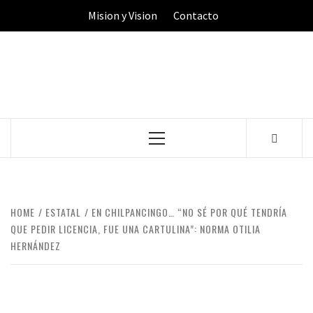
Skip
Mision y Vision
Contacto
to
content
Primary
Menu
HOME
ESTATAL
EN CHILPANCINGO… “NO SÉ POR QUÉ TENDRÍA
QUE PEDIR LICENCIA, FUE UNA CARTULINA”: NORMA OTILIA
HERNÁNDEZ