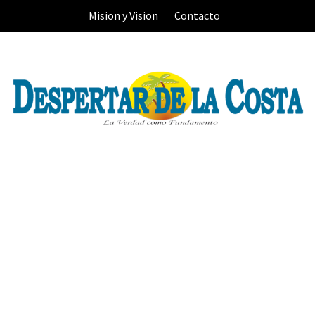
Skip
Mision y Vision
Contacto
to
content