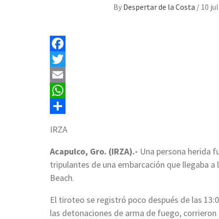
By
Despertar de la Costa
/
10 ju
Facebook
Twitter
Email
WhatsApp
Compartir
IRZA
Acapulco, Gro. (IRZA).-
Una persona herida fue
tripulantes de una embarcación que llegaba a l
Beach.
El tiroteo se registró poco después de las 13:
las detonaciones de arma de fuego, corrieron a