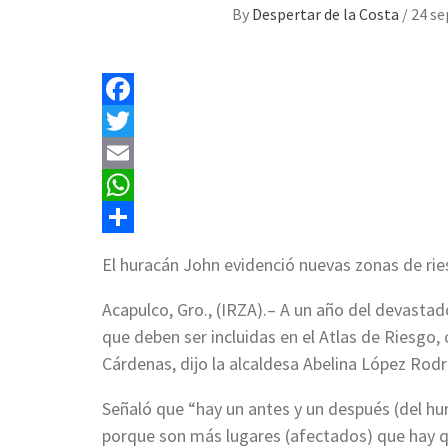
By
Despertar de la Costa
/
24 se
Facebook
Twitter
Email
WhatsApp
Compartir
El huracán John evidenció nuevas zonas de ri
Acapulco, Gro., (IRZA).– A un año del devasta
que deben ser incluidas en el Atlas de Riesgo
Cárdenas, dijo la alcaldesa Abelina López Rodr
Señaló que “hay un antes y un después (del hu
porque son más lugares (afectados) que hay qu