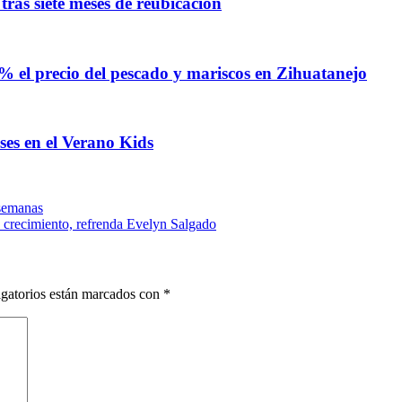
ras siete meses de reubicación
% el precio del pescado y mariscos en Zihuatanejo
ses en el Verano Kids
 semanas
y crecimiento, refrenda Evelyn Salgado
gatorios están marcados con
*