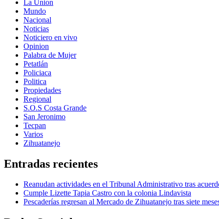
La Union
Mundo
Nacional
Noticias
Noticiero en vivo
Opinion
Palabra de Mujer
Petatlán
Policiaca
Politica
Propiedades
Regional
S.O.S Costa Grande
San Jeronimo
Tecpan
Varios
Zihuatanejo
Entradas recientes
Reanudan actividades en el Tribunal Administrativo tras acuerd
Cumple Lizette Tapia Castro con la colonia Lindavista
Pescaderías regresan al Mercado de Zihuatanejo tras siete mese