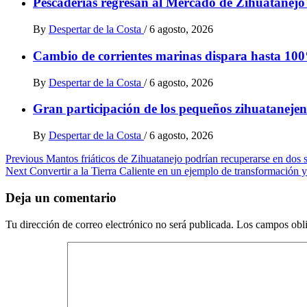
Pescaderías regresan al Mercado de Zihuatanejo t
By
Despertar de la Costa
/
6 agosto, 2026
Cambio de corrientes marinas dispara hasta 100
By
Despertar de la Costa
/
6 agosto, 2026
Gran participación de los pequeños zihuatanejen
By
Despertar de la Costa
/
6 agosto, 2026
Post
Previous
Mantos friáticos de Zihuatanejo podrían recuperarse en dos
Next
Convertir a la Tierra Caliente en un ejemplo de transformación 
navigation
Deja un comentario
Tu dirección de correo electrónico no será publicada.
Los campos obli