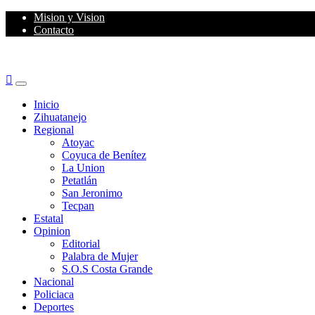
Skip
Mision y Vision
to
Contacto
content
Primary
Menu
Inicio
Zihuatanejo
Regional
Atoyac
Coyuca de Benítez
La Union
Petatlán
San Jeronimo
Tecpan
Estatal
Opinion
Editorial
Palabra de Mujer
S.O.S Costa Grande
Nacional
Policiaca
Deportes