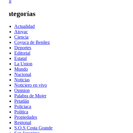
« Jul
Categorías
Actualidad
Atoyac
Ciencia
Coyuca de Benítez
Deportes
Editorial
Estatal
La Union
Mundo
Nacional
Noticias
Noticiero en vivo
Opinion
Palabra de Mujer
Petatlán
Policiaca
Politica
Propiedades
Regional
S.O.S Costa Grande