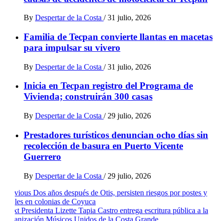
By
Despertar de la Costa
/
31 julio, 2026
Familia de Tecpan convierte llantas en macetas
para impulsar su vivero
By
Despertar de la Costa
/
31 julio, 2026
Inicia en Tecpan registro del Programa de
Vivienda; construirán 300 casas
By
Despertar de la Costa
/
29 julio, 2026
Prestadores turísticos denuncian ocho días sin
recolección de basura en Puerto Vicente
Guerrero
By
Despertar de la Costa
/
29 julio, 2026
Post
Previous
Dos años después de Otis, persisten riesgos por postes y
cables en colonias de Coyuca
navigation
Next
Presidenta Lizette Tapia Castro entrega escritura pública a la
organización Músicos Unidos de la Costa Grande