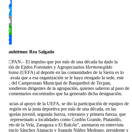
Facebook
Twitter
Email
WhatsApp
Compartir
Cuauhtémoc Rea Salgado
TECPAN.– El impulso que por más de una década ha dado la
Unión de Ejidos Forestales y Agropecuarios
Hermenegildo
Galeana
(UEFA) al deporte en las comunidades de la Sierra es lo
que avala que a esa organización se le haya otorgado la sede, este
año, del Campeonato Municipal de Basquetbol de Tecpan,
respondieron dirigentes de la agrupación, quienes salieron al paso de
los comentarios encontrados que ha generado dicha designación.
“Gracias al apoyo de la UEFA, se dio la participación de equipos de
esa región en la justa deportiva por más de una década, en las
categorías juvenil, segunda fuerza, veteranos y primera fuerza, que
han representado a localidades como Cordón Grande, Platanillo,
Puerto de la Vela, Zaragoza o El Balcón”, asentaron en entrevista
Fidencio Sánchez Atanacio y Joaquín Núñez Medrano, presidente y