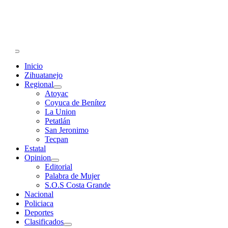
Primary
Menu
Inicio
Zihuatanejo
Regional
Atoyac
Coyuca de Benítez
La Union
Petatlán
San Jeronimo
Tecpan
Estatal
Opinion
Editorial
Palabra de Mujer
S.O.S Costa Grande
Nacional
Policiaca
Deportes
Clasificados