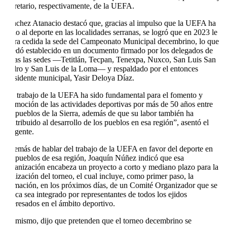
secretario, respectivamente, de la UEFA.
Sánchez Atanacio destacó que, gracias al impulso que la UEFA ha
dado al deporte en las localidades serranas, se logró que en 2023 le
fuera cedida la sede del Campeonato Municipal decembrino, lo que
quedó establecido en un documento firmado por los delegados de
todas las sedes —Tetitlán, Tecpan, Tenexpa, Nuxco, San Luis San
Pedro y San Luis de la Loma— y respaldado por el entonces
presidente municipal, Yasir Deloya Díaz.
“El trabajo de la UEFA ha sido fundamental para el fomento y
promoción de las actividades deportivas por más de 50 años entre
los pueblos de la Sierra, además de que su labor también ha
contribuido al desarrollo de los pueblos en esa región”, asentó el
dirigente.
Además de hablar del trabajo de la UEFA en favor del deporte en
los pueblos de esa región, Joaquín Núñez indicó que esa
organización encabeza un proyecto a corto y mediano plazo para la
realización del torneo, el cual incluye, como primer paso, la
formación, en los próximos días, de un Comité Organizador que se
busca sea integrado por representantes de todos los ejidos
interesados en el ámbito deportivo.
Asimismo, dijo que pretenden que el torneo decembrino se