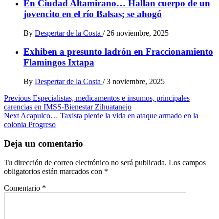
En Ciudad Altamirano… Hallan cuerpo de un
jovencito en el río Balsas; se ahogó
By
Despertar de la Costa
/
26 noviembre, 2025
Exhiben a presunto ladrón en Fraccionamiento
Flamingos Ixtapa
By
Despertar de la Costa
/
3 noviembre, 2025
Post
Previous
Especialistas, medicamentos e insumos, principales
carencias en IMSS-Bienestar Zihuatanejo
navigation
Next
Acapulco… Taxista pierde la vida en ataque armado en la
colonia Progreso
Deja un comentario
Tu dirección de correo electrónico no será publicada.
Los campos
obligatorios están marcados con
*
Comentario
*