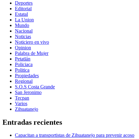
Deportes
Editorial
Estatal
La Union
Mundo
Nacional
Noticias
Noticiero en vivo
Opinion
Palabra de Mujer
Petatlán
Policiaca
Politica
Propiedades
Regional
S.O.S Costa Grande
San Jeronimo
Tecpan
Varios
Zihuatanejo
Entradas recientes
Capacitan a transportistas de Zihuatanejo para prevenir acoso