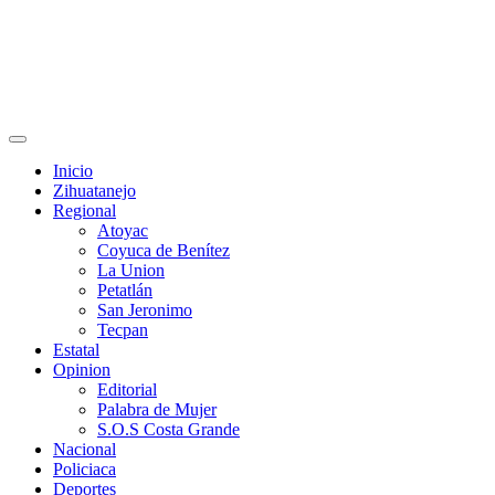
Primary
Menu
Inicio
Zihuatanejo
Regional
Atoyac
Coyuca de Benítez
La Union
Petatlán
San Jeronimo
Tecpan
Estatal
Opinion
Editorial
Palabra de Mujer
S.O.S Costa Grande
Nacional
Policiaca
Deportes