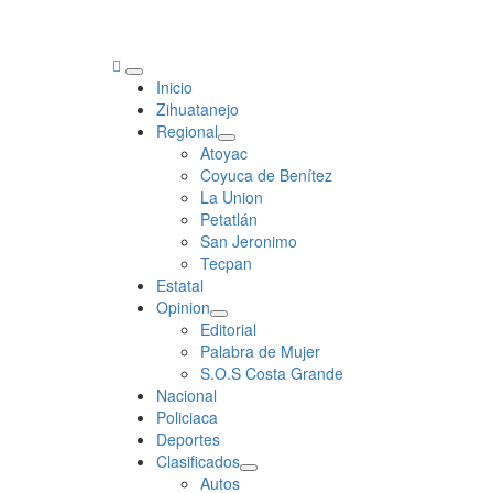
Primary
Inicio
Menu
Zihuatanejo
Regional
Atoyac
Coyuca de Benítez
La Union
Petatlán
San Jeronimo
Tecpan
Estatal
Opinion
Editorial
Palabra de Mujer
S.O.S Costa Grande
Nacional
Policiaca
Deportes
Clasificados
Autos