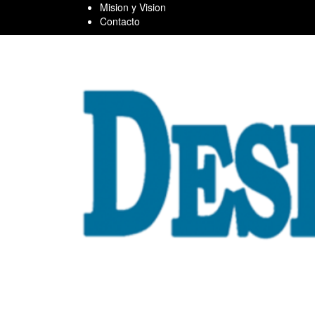
Skip
Mision y Vision
to
Contacto
content