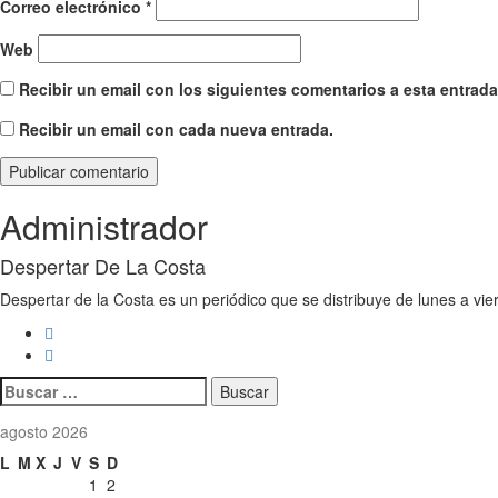
Correo electrónico
*
Web
Recibir un email con los siguientes comentarios a esta entrada
Recibir un email con cada nueva entrada.
Administrador
Despertar De La Costa
Despertar de la Costa es un periódico que se distribuye de lunes a vie
Buscar:
agosto 2026
L
M
X
J
V
S
D
1
2