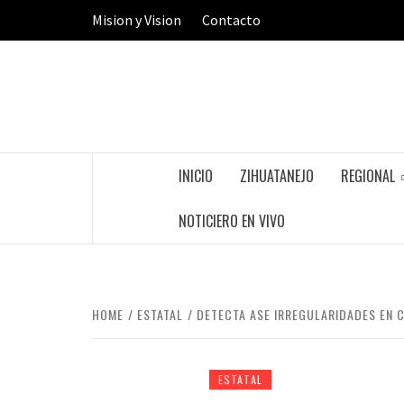
Skip
Mision y Vision
Contacto
to
content
INICIO
ZIHUATANEJO
REGIONAL
NOTICIERO EN VIVO
HOME
ESTATAL
DETECTA ASE IRREGULARIDADES EN C
ESTATAL