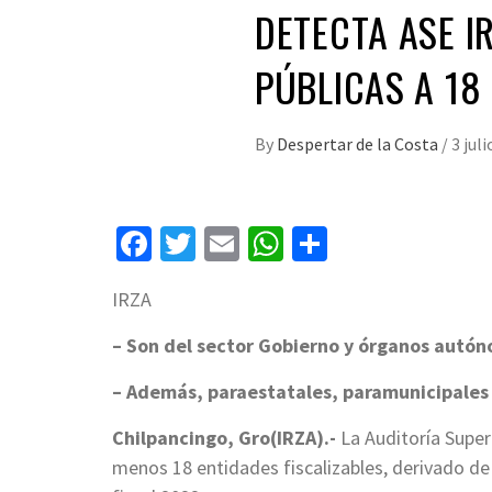
DETECTA ASE I
PÚBLICAS A 18
By
Despertar de la Costa
/
3 juli
Facebook
Twitter
Email
WhatsApp
Compartir
IRZA
– Son del sector Gobierno y órganos autó
– Además, paraestatales, paramunicipales
Chilpancingo, Gro(IRZA).-
La Auditoría Super
menos 18 entidades fiscalizables, derivado de l