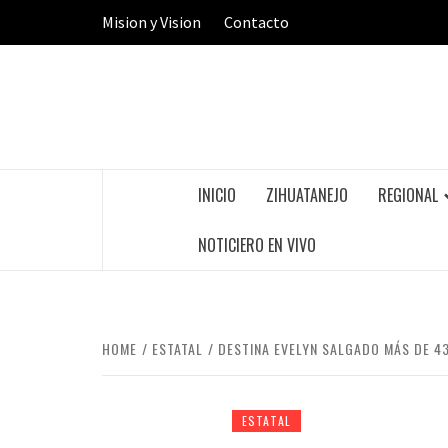
Skip
Mision y Vision
Contacto
to
content
INICIO
ZIHUATANEJO
REGIONAL
NOTICIERO EN VIVO
HOME
ESTATAL
DESTINA EVELYN SALGADO MÁS DE 43
ESTATAL