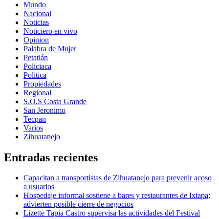
Mundo
Nacional
Noticias
Noticiero en vivo
Opinion
Palabra de Mujer
Petatlán
Policiaca
Politica
Propiedades
Regional
S.O.S Costa Grande
San Jeronimo
Tecpan
Varios
Zihuatanejo
Entradas recientes
Capacitan a transportistas de Zihuatanejo para prevenir acoso
a usuarios
Hospedaje informal sostiene a bares y restaurantes de Ixtapa;
advierten posible cierre de negocios
Lizette Tapia Castro supervisa las actividades del Festival