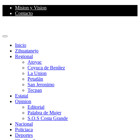
Skip
Mision y Vision
to
Contacto
content
Primary
Menu
Inicio
Zihuatanejo
Regional
Atoyac
Coyuca de Benítez
La Union
Petatlán
San Jeronimo
Tecpan
Estatal
Opinion
Editorial
Palabra de Mujer
S.O.S Costa Grande
Nacional
Policiaca
Deportes