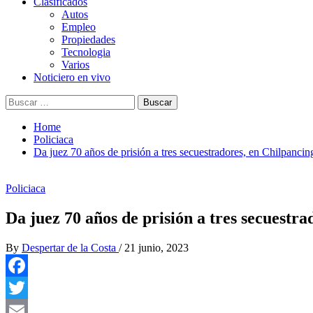
Clasificados
Autos
Empleo
Propiedades
Tecnologia
Varios
Noticiero en vivo
Buscar:
Home
Policiaca
Da juez 70 años de prisión a tres secuestradores, en Chilpancin
Policiaca
Da juez 70 años de prisión a tres secuestr
By
Despertar de la Costa
/
21 junio, 2023
Facebook
Twitter