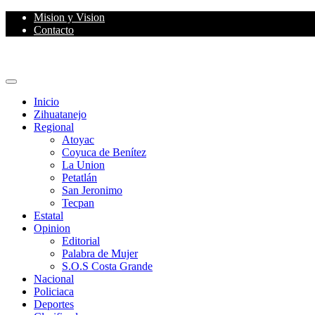
Skip
Mision y Vision
to
Contacto
content
Primary
Menu
Inicio
Zihuatanejo
Regional
Atoyac
Coyuca de Benítez
La Union
Petatlán
San Jeronimo
Tecpan
Estatal
Opinion
Editorial
Palabra de Mujer
S.O.S Costa Grande
Nacional
Policiaca
Deportes