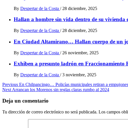
By
Despertar de la Costa
/
28 diciembre, 2025
Hallan a hombre sin vida dentro de su vivienda 
By
Despertar de la Costa
/
28 diciembre, 2025
En Ciudad Altamirano… Hallan cuerpo de un jove
By
Despertar de la Costa
/
26 noviembre, 2025
Exhiben a presunto ladrón en Fraccionamiento 
By
Despertar de la Costa
/
3 noviembre, 2025
Post
Previous
En Chilpancingo… Policías municipales retiran a empujones 
Next
Arrancan los Morenos sin reglas claras rumbo al 2024
navigation
Deja un comentario
Tu dirección de correo electrónico no será publicada.
Los campos obli