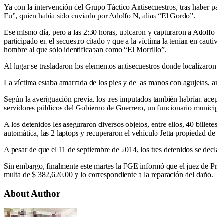
Ya con la intervención del Grupo Táctico Antisecuestros, tras haber pa
Fu”, quien había sido enviado por Adolfo N, alias “El Gordo”.
Ese mismo día, pero a las 2:30 horas, ubicaron y capturaron a Adolfo 
participado en el secuestro citado y que a la víctima la tenían en caut
hombre al que sólo identificaban como “El Morrillo”.
Al lugar se trasladaron los elementos antisecuestros donde localizaron 
La víctima estaba amarrada de los pies y de las manos con agujetas, 
Según la averiguación previa, los tres imputados también habrían acep
servidores públicos del Gobierno de Guerrero, un funcionario munici
A los detenidos les aseguraron diversos objetos, entre ellos, 40 billete
automática, las 2 laptops y recuperaron el vehículo Jetta propiedad de 
A pesar de que el 11 de septiembre de 2014, los tres detenidos se decla
Sin embargo, finalmente este martes la FGE informó que el juez de Pri
multa de $ 382,620.00 y lo correspondiente a la reparación del daño.
About Author