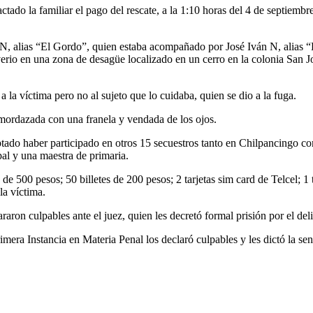
ctado la familiar el pago del rescate, a la 1:10 horas del 4 de septiemb
N, alias “El Gordo”, quien estaba acompañado por José Iván N, alias “E
iverio en una zona de desagüe localizado en un cerro en la colonia San Jo
a la víctima pero no al sujeto que lo cuidaba, quien se dio a la fuga.
amordazada con una franela y vendada de los ojos.
tado haber participado en otros 15 secuestros tanto en Chilpancingo co
pal y una maestra de primaria.
s de 500 pesos; 50 billetes de 200 pesos; 2 tarjetas sim card de Telcel; 1
la víctima.
raron culpables ante el juez, quien les decretó formal prisión por el de
mera Instancia en Materia Penal los declaró culpables y les dictó la se