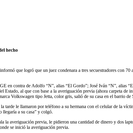
 del hecho
nformó que logró que un juez condenara a tres secuestradores con 70 añ
a FGE en contra de Adolfo “N”, alias “El Gordo”; José Iván “N”, alias “
l Estado, al que con base a la averiguación previa (ahora carpeta de inv
arca Volkswagen tipo Jetta, color gris, salió de su casa en el barrio de 
a tarde le llamaron por teléfono a su hermana con el celular de la víct
 llegaría a su casa” y colgó.
la la averiguación previa, le pidieron una cantidad de dinero y dos lapto
onde se inició la averiguación previa.