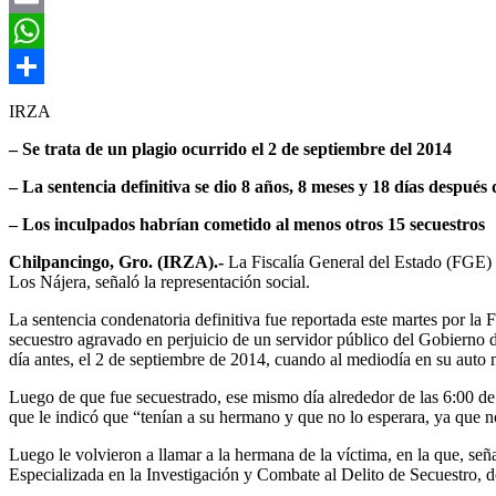
Email
WhatsApp
Compartir
IRZA
– Se trata de un plagio ocurrido el 2 de septiembre del 2014
– La sentencia definitiva se dio 8 años, 8 meses y 18 días después
– Los inculpados habrían cometido al menos otros 15 secuestros
Chilpancingo, Gro. (IRZA).-
La Fiscalía General del Estado (FGE) i
Los Nájera, señaló la representación social.
La sentencia condenatoria definitiva fue reportada este martes por l
secuestro agravado en perjuicio de un servidor público del Gobierno de
día antes, el 2 de septiembre de 2014, cuando al mediodía en su auto m
Luego de que fue secuestrado, ese mismo día alrededor de las 6:00 de l
que le indicó que “tenían a su hermano y que no lo esperara, ya que no
Luego le volvieron a llamar a la hermana de la víctima, en la que, seña
Especializada en la Investigación y Combate al Delito de Secuestro, d