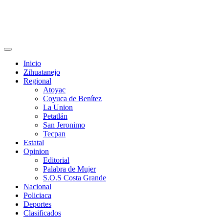
Primary
Menu
Inicio
Zihuatanejo
Regional
Atoyac
Coyuca de Benítez
La Union
Petatlán
San Jeronimo
Tecpan
Estatal
Opinion
Editorial
Palabra de Mujer
S.O.S Costa Grande
Nacional
Policiaca
Deportes
Clasificados