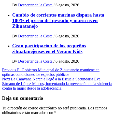
By
Despertar de la Costa
/
6 agosto, 2026
Cambio de corrientes marinas dispara hasta
100% el precio del pescado y mariscos en
Zihuatanejo
By
Despertar de la Costa
/
6 agosto, 2026
Gran participación de los pequeños
zihuatanejenses en el Verano Kids
By
Despertar de la Costa
/
6 agosto, 2026
Post
Previous
El Gobierno Municipal de Zihuatanejo mantiene en
óptimas condiciones los espacios públicos
navigation
Next
La Caravana Naranja llegó a la Escuela Secundaria Eva
Sámano de López Mateos, fomentando la prevención de la violencia
contra la mujer desde la adolescencia.
Deja un comentario
Tu dirección de correo electrónico no será publicada.
Los campos
obligatorios están marcados con
*