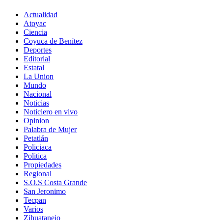
Actualidad
Atoyac
Ciencia
Coyuca de Benítez
Deportes
Editorial
Estatal
La Union
Mundo
Nacional
Noticias
Noticiero en vivo
Opinion
Palabra de Mujer
Petatlán
Policiaca
Politica
Propiedades
Regional
S.O.S Costa Grande
San Jeronimo
Tecpan
Varios
Zihuatanejo