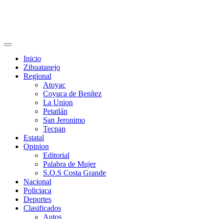
Primary
Menu
Inicio
Zihuatanejo
Regional
Atoyac
Coyuca de Benítez
La Union
Petatlán
San Jeronimo
Tecpan
Estatal
Opinion
Editorial
Palabra de Mujer
S.O.S Costa Grande
Nacional
Policiaca
Deportes
Clasificados
Autos