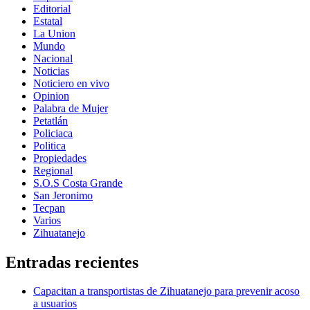
Editorial
Estatal
La Union
Mundo
Nacional
Noticias
Noticiero en vivo
Opinion
Palabra de Mujer
Petatlán
Policiaca
Politica
Propiedades
Regional
S.O.S Costa Grande
San Jeronimo
Tecpan
Varios
Zihuatanejo
Entradas recientes
Capacitan a transportistas de Zihuatanejo para prevenir acoso
a usuarios