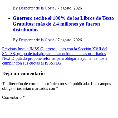
By
Despertar de la Costa
/
7 agosto, 2026
Guerrero recibe el 100% de los Libros de Texto
Gratuitos; más de 2.4 millones ya fueron
distribuidos
By
Despertar de la Costa
/
7 agosto, 2026
Post
Previous
Instala IMSS Guerrero, junto con la Sección XVII del
SNTSS, grupo de trabajo para la atención de temas prioritarios
navigation
Next
Diputado propone reforma para obligar a ayuntamientos a
cumplir con sus cuotas al ISSSPEG
Deja un comentario
Tu dirección de correo electrónico no será publicada.
Los campos
obligatorios están marcados con
*
Comentario
*