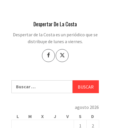
Despertar De La Costa
Despertar de la Costa es un periódico que se
distribuye de lunes a viernes.
Buscar:
agosto 2026
L
M
X
J
V
S
D
1
2