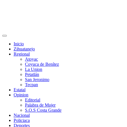
Primary
Menu
Inicio
Zihuatanejo
Regional
Atoyac
Coyuca de Benítez
La Union
Petatlán
San Jeronimo
Tecpan
Estatal
Opinion
Editorial
Palabra de Mujer
S.O.S Costa Grande
Nacional
Policiaca
Deportes