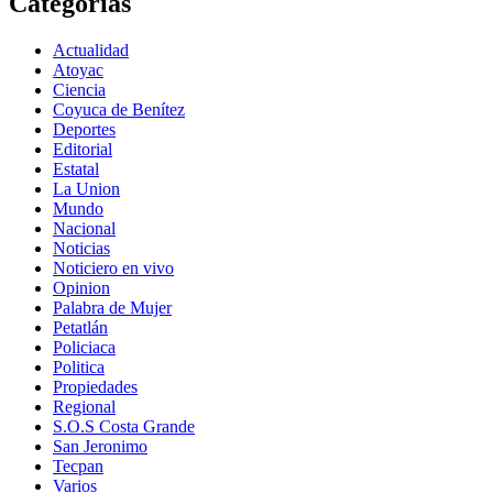
Categorías
Actualidad
Atoyac
Ciencia
Coyuca de Benítez
Deportes
Editorial
Estatal
La Union
Mundo
Nacional
Noticias
Noticiero en vivo
Opinion
Palabra de Mujer
Petatlán
Policiaca
Politica
Propiedades
Regional
S.O.S Costa Grande
San Jeronimo
Tecpan
Varios