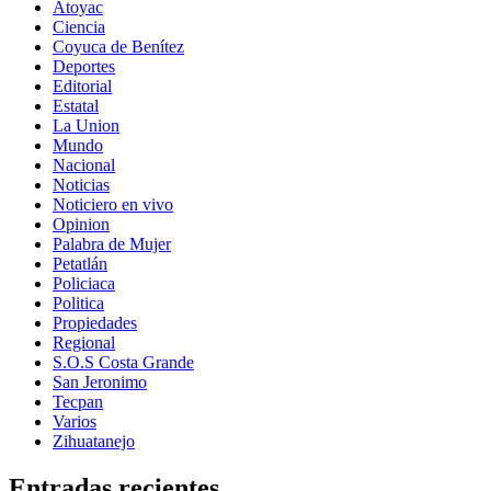
Atoyac
Ciencia
Coyuca de Benítez
Deportes
Editorial
Estatal
La Union
Mundo
Nacional
Noticias
Noticiero en vivo
Opinion
Palabra de Mujer
Petatlán
Policiaca
Politica
Propiedades
Regional
S.O.S Costa Grande
San Jeronimo
Tecpan
Varios
Zihuatanejo
Entradas recientes