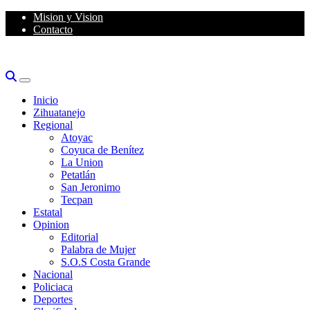
Skip
Mision y Vision
to
Contacto
content
Primary
Menu
Inicio
Zihuatanejo
Regional
Atoyac
Coyuca de Benítez
La Union
Petatlán
San Jeronimo
Tecpan
Estatal
Opinion
Editorial
Palabra de Mujer
S.O.S Costa Grande
Nacional
Policiaca
Deportes