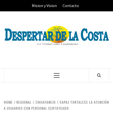
Skip
Mision y Vision
Contacto
to
content
Primary
Menu
HOME
REGIONAL
ZIHUATANEJO
CAPAZ FORTALECE LA ATENCIÓN
A USUARIOS CON PERSONAL CERTIFICADO