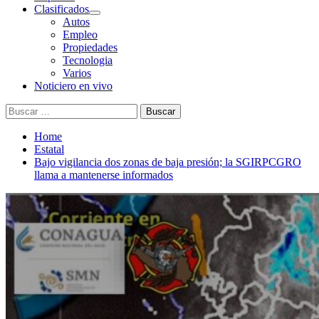
Clasificados
Autos
Empleo
Propiedades
Tecnologia
Varios
Noticiero en vivo
Buscar:
Home
Estatal
Bajo vigilancia dos zonas de baja presión; la SGIRPCGRO
llama a mantenerse informados