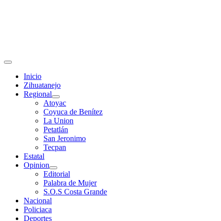
Primary
Menu
Inicio
Zihuatanejo
Regional
Atoyac
Coyuca de Benítez
La Union
Petatlán
San Jeronimo
Tecpan
Estatal
Opinion
Editorial
Palabra de Mujer
S.O.S Costa Grande
Nacional
Policiaca
Deportes