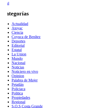
« Jul
Categorías
Actualidad
Atoyac
Ciencia
Coyuca de Benítez
Deportes
Editorial
Estatal
La Union
Mundo
Nacional
Noticias
Noticiero en vivo
Opinion
Palabra de Mujer
Petatlán
Policiaca
Politica
Propiedades
Regional
S.O.S Costa Grande