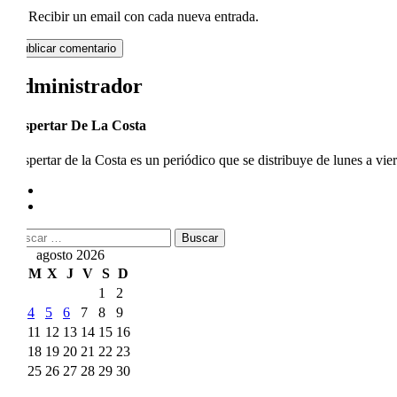
Recibir un email con cada nueva entrada.
Administrador
Despertar De La Costa
Despertar de la Costa es un periódico que se distribuye de lunes a vie
Buscar:
agosto 2026
L
M
X
J
V
S
D
1
2
3
4
5
6
7
8
9
10
11
12
13
14
15
16
17
18
19
20
21
22
23
24
25
26
27
28
29
30
31