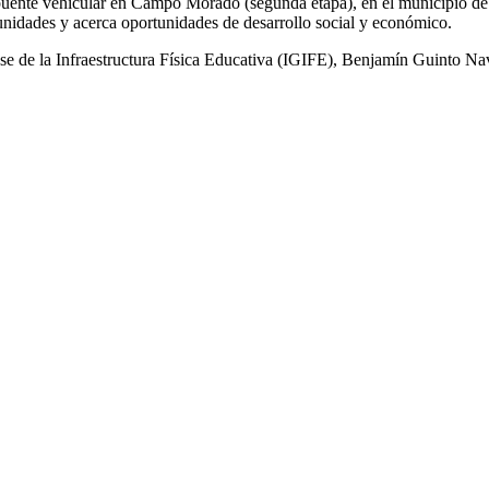
 puente vehicular en Campo Morado (segunda etapa), en el municipio de 
munidades y acerca oportunidades de desarrollo social y económico.
erense de la Infraestructura Física Educativa (IGIFE), Benjamín Guinto