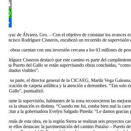
Twitter
Email
WhatsApp
Compartir
Atoyac de Álvarez, Gro. – Con el objetivo de constatar los avances en 
Francisco Rodríguez Cisneros, encabezó un recorrido de supervisión e
Las obras cuentan con una inversión cercana a los 63 millones de peso
Rodríguez Cisneros destacó que este camino es parte del cumplimien
hasta Puerto del Gallo se están supervisando obras concluidas, “como 
resultados visibles”.
Por su parte, el director general de la CICAEG, Martín Vega Galeana, 
colocación de carpeta asfáltica y la atención a derrumbes. “Tan solo
del Gallo”, puntualizó.
Durante la supervisión, habitantes de la zona reconocieron las mejoras
ahora la situación es distinta. “Cuando me fui, estaba bien mal la ca
felicitar a la gobernadora Evelyn Salgado Pineda: “Le damos gracias 
Además de esta obra, en la región Sierra se realizan seis proyectos c
Entre ellos destacan: la pavimentación del camino Paraíso – Puerto del