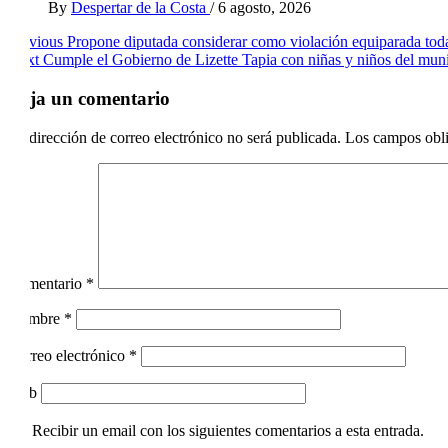
By
Despertar de la Costa
/
6 agosto, 2026
Post
Previous
Propone diputada considerar como violación equiparada toda
Next
Cumple el Gobierno de Lizette Tapia con niñas y niños del mun
navigation
Deja un comentario
Tu dirección de correo electrónico no será publicada.
Los campos obli
Comentario
*
Nombre
*
Correo electrónico
*
Web
Recibir un email con los siguientes comentarios a esta entrada.