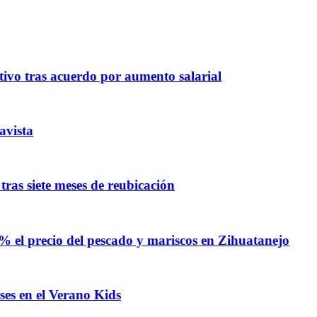
ivo tras acuerdo por aumento salarial
avista
ras siete meses de reubicación
% el precio del pescado y mariscos en Zihuatanejo
ses en el Verano Kids