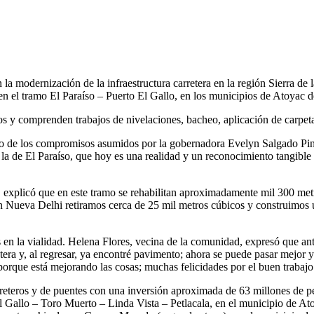
la modernización de la infraestructura carretera en la región Sierra de l
n el tramo El Paraíso – Puerto El Gallo, en los municipios de Atoyac d
s y comprenden trabajos de nivelaciones, bacheo, aplicación de carpeta 
to de los compromisos asumidos por la gobernadora Evelyn Salgado Pi
la de El Paraíso, que hoy es una realidad y un reconocimiento tangible
explicó que en este tramo se rehabilitan aproximadamente mil 300 metros.
 en Nueva Delhi retiramos cerca de 25 mil metros cúbicos y construimos
 en la vialidad. Helena Flores, vecina de la comunidad, expresó que ante
rretera y, al regresar, ya encontré pavimento; ahora se puede pasar mej
porque está mejorando las cosas; muchas felicidades por el buen trabajo
arreteros y de puentes con una inversión aproximada de 63 millones de pe
 Gallo – Toro Muerto – Linda Vista – Petlacala, en el municipio de Atoy