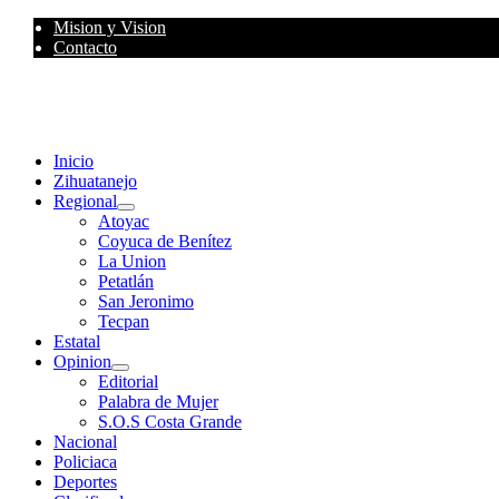
Skip
Mision y Vision
to
Contacto
content
Primary
Menu
Inicio
Zihuatanejo
Regional
Atoyac
Coyuca de Benítez
La Union
Petatlán
San Jeronimo
Tecpan
Estatal
Opinion
Editorial
Palabra de Mujer
S.O.S Costa Grande
Nacional
Policiaca
Deportes