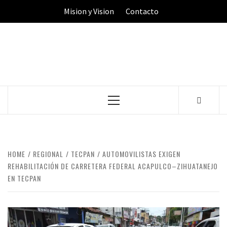
Skip
Mision y Vision
Contacto
to
content
Primary
Menu
HOME
REGIONAL
TECPAN
AUTOMOVILISTAS EXIGEN
REHABILITACIÓN DE CARRETERA FEDERAL ACAPULCO–ZIHUATANEJO
EN TECPAN