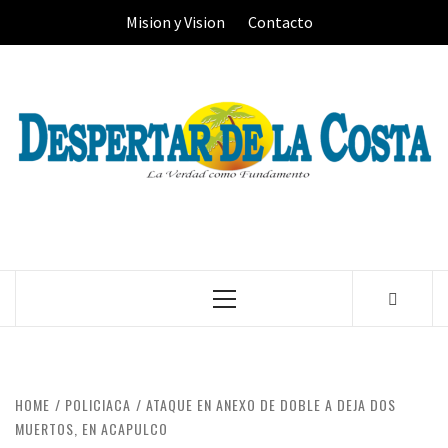
Skip
Mision y Vision
Contacto
to
content
Primary
Menu
HOME
POLICIACA
ATAQUE EN ANEXO DE DOBLE A DEJA DOS
MUERTOS, EN ACAPULCO