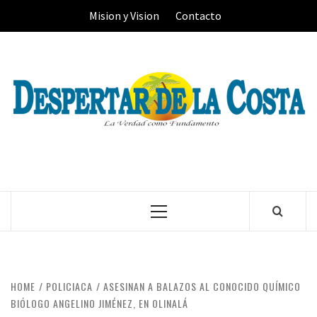
Skip
Mision y Vision
Contacto
to
content
Primary
Menu
HOME
POLICIACA
ASESINAN A BALAZOS AL CONOCIDO QUÍMICO
BIÓLOGO ANGELINO JIMÉNEZ, EN OLINALÁ