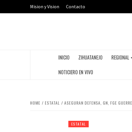
Skip
Mision y Vision
Contacto
to
content
INICIO
ZIHUATANEJO
REGIONAL
NOTICIERO EN VIVO
HOME
ESTATAL
ASEGURAN DEFENSA, GN, FGE GUERR
ESTATAL