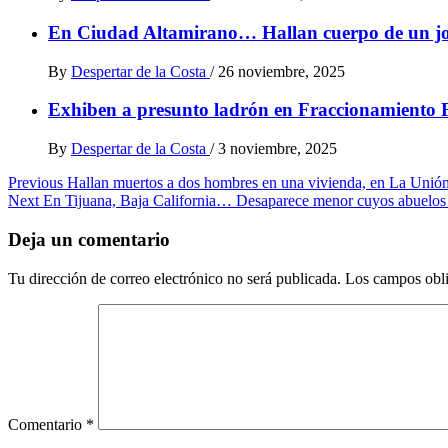
En Ciudad Altamirano… Hallan cuerpo de un jove
By
Despertar de la Costa
/
26 noviembre, 2025
Exhiben a presunto ladrón en Fraccionamiento 
By
Despertar de la Costa
/
3 noviembre, 2025
Post
Previous
Hallan muertos a dos hombres en una vivienda, en La Unió
Next
En Tijuana, Baja California… Desaparece menor cuyos abuelos 
navigation
Deja un comentario
Tu dirección de correo electrónico no será publicada.
Los campos obli
Comentario
*