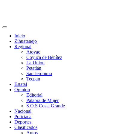
Primary
Menu
Inicio
Zihuatanejo
Regional
Atoyac
Coyuca de Benítez
La Union
Petatlán
San Jeronimo
Tecpan
Estatal
Opinion
Editorial
Palabra de Mujer
S.O.S Costa Grande
Nacional
Policiaca
Deportes
Clasificados
Autos