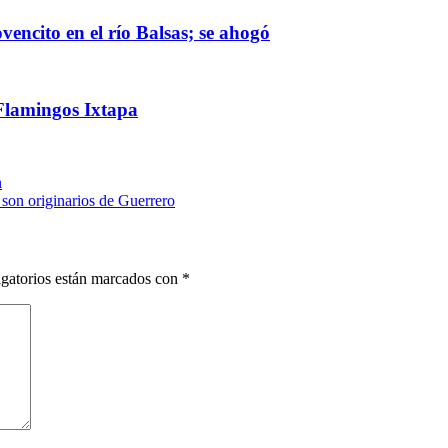
ncito en el río Balsas; se ahogó
Flamingos Ixtapa
n
son originarios de Guerrero
gatorios están marcados con
*