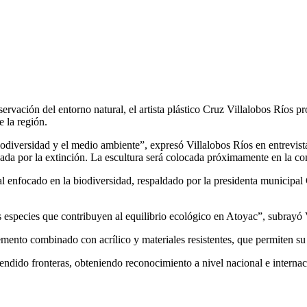
ervación del entorno natural, el artista plástico Cruz Villalobos Ríos p
 la región.
diversidad y el medio ambiente”, expresó Villalobos Ríos en entrevista,
ada por la extinción. La escultura será colocada próximamente en la co
pal enfocado en la biodiversidad, respaldado por la presidenta municipa
s especies que contribuyen al equilibrio ecológico en Atoyac”, subrayó 
ento combinado con acrílico y materiales resistentes, que permiten su c
scendido fronteras, obteniendo reconocimiento a nivel nacional e interna