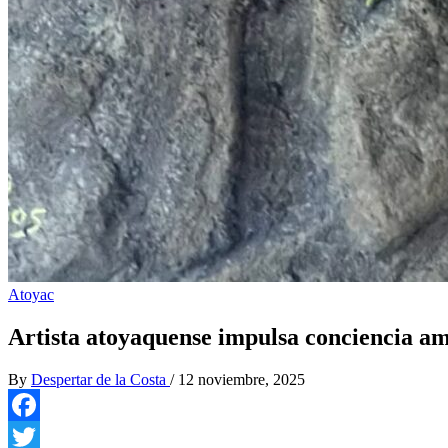
Atoyac
Artista atoyaquense impulsa conciencia amb
By
Despertar de la Costa
/
12 noviembre, 2025
Facebook