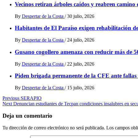
Vecinos retiran árboles caídos y reabren camino 
By
Despertar de la Costa
/
30 julio, 2026
Habitantes de El Paraíso exigen rehabilitación d
By
Despertar de la Costa
/
24 julio, 2026
Gusano cogollero amenaza con reducir más de 5
By
Despertar de la Costa
/
22 julio, 2026
Piden brigada permanente de la CFE ante fallas e
By
Despertar de la Costa
/
15 julio, 2026
Post
Previous
SERAPIO
Next
Denuncian estudiantes de Tecpan condiciones insalubres en sec
navigation
Deja un comentario
Tu dirección de correo electrónico no será publicada.
Los campos obli