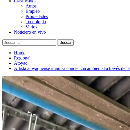
Clasificados
Autos
Empleo
Propiedades
Tecnologia
Varios
Noticiero en vivo
Buscar:
Home
Regional
Atoyac
Artista atoyaquense impulsa conciencia ambiental a través del a