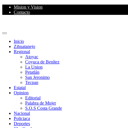
Skip
Mision y Vision
to
Contacto
content
Primary
Menu
Inicio
Zihuatanejo
Regional
Atoyac
Coyuca de Benítez
La Union
Petatlán
San Jeronimo
Tecpan
Estatal
Opinion
Editorial
Palabra de Mujer
S.O.S Costa Grande
Nacional
Policiaca
Deportes