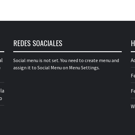
REDES SOACIALES
H
al
A
Social menu is not set. You need to create menu and
e
assign it to Social Menu on Menu Settings.
F
la
F
o
W