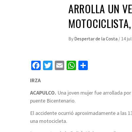
ARROLLA UN VE
MOTOCICLISTA
By
Despertar de la Costa
/
14 ju
Facebook
Twitter
Email
WhatsApp
Compartir
IRZA
ACAPULCO.
Una joven mujer fue arrollada por 
puente Bicentenario.
El accidente ocurrió aproximadamente a las 13
una motocicleta.