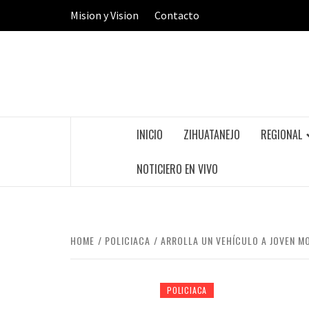
Skip
Mision y Vision
Contacto
to
content
INICIO
ZIHUATANEJO
REGIONAL
NOTICIERO EN VIVO
HOME
POLICIACA
ARROLLA UN VEHÍCULO A JOVEN M
POLICIACA