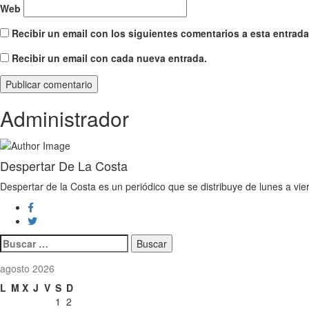
Web
Recibir un email con los siguientes comentarios a esta entrada
Recibir un email con cada nueva entrada.
Administrador
Despertar De La Costa
Despertar de la Costa es un periódico que se distribuye de lunes a vie
Buscar:
agosto 2026
L
M
X
J
V
S
D
1
2