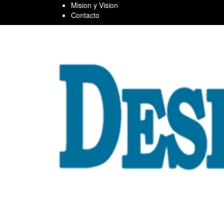
Skip
Mision y Vision
to
Contacto
content