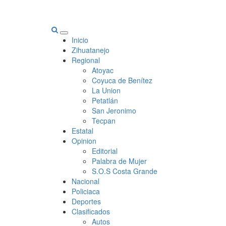
Primary
Inicio
Menu
Zihuatanejo
Regional
Atoyac
Coyuca de Benítez
La Union
Petatlán
San Jeronimo
Tecpan
Estatal
Opinion
Editorial
Palabra de Mujer
S.O.S Costa Grande
Nacional
Policiaca
Deportes
Clasificados
Autos