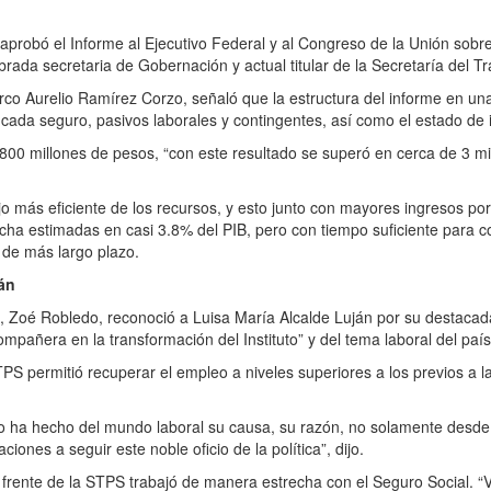
probó el Informe al Ejecutivo Federal y al Congreso de la Unión sobre l
rada secretaria de Gobernación y actual titular de la Secretaría del Tr
co Aurelio Ramírez Corzo, señaló que la estructura del informe en una p
e cada seguro, pasivos laborales y contingentes, así como el estado de 
 800 millones de pesos, “con este resultado se superó en cerca de 3 mi
más eficiente de los recursos, y esto junto con mayores ingresos por e
echa estimadas en casi 3.8% del PIB, pero con tiempo suficiente para co
 de más largo plazo.
án
S, Zoé Robledo, reconoció a Luisa María Alcalde Luján por su destacada 
mpañera en la transformación del Instituto” y del tema laboral del país
STPS permitió recuperar el empleo a niveles superiores a los previos
po ha hecho del mundo laboral su causa, su razón, no solamente desde
ones a seguir este noble oficio de la política”, dijo.
l frente de la STPS trabajó de manera estrecha con el Seguro Social. 