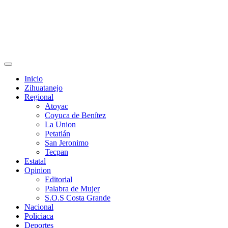
Primary
Menu
Inicio
Zihuatanejo
Regional
Atoyac
Coyuca de Benítez
La Union
Petatlán
San Jeronimo
Tecpan
Estatal
Opinion
Editorial
Palabra de Mujer
S.O.S Costa Grande
Nacional
Policiaca
Deportes