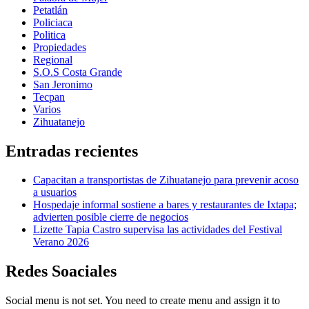
Petatlán
Policiaca
Politica
Propiedades
Regional
S.O.S Costa Grande
San Jeronimo
Tecpan
Varios
Zihuatanejo
Entradas recientes
Capacitan a transportistas de Zihuatanejo para prevenir acoso
a usuarios
Hospedaje informal sostiene a bares y restaurantes de Ixtapa;
advierten posible cierre de negocios
Lizette Tapia Castro supervisa las actividades del Festival
Verano 2026
Redes Soaciales
Social menu is not set. You need to create menu and assign it to