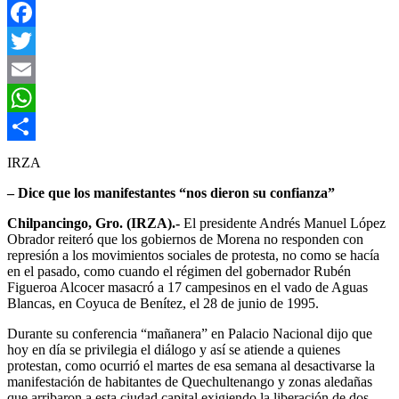
Facebook
Twitter
Email
WhatsApp
Compartir
IRZA
– Dice que los manifestantes “nos dieron su confianza”
Chilpancingo, Gro. (IRZA).-
El presidente Andrés Manuel López
Obrador reiteró que los gobiernos de Morena no responden con
represión a los movimientos sociales de protesta, no como se hacía
en el pasado, como cuando el régimen del gobernador Rubén
Figueroa Alcocer masacró a 17 campesinos en el vado de Aguas
Blancas, en Coyuca de Benítez, el 28 de junio de 1995.
Durante su conferencia “mañanera” en Palacio Nacional dijo que
hoy en día se privilegia el diálogo y así se atiende a quienes
protestan, como ocurrió el martes de esa semana al desactivarse la
manifestación de habitantes de Quechultenango y zonas aledañas
que arribaron a esta ciudad capital exigiendo la liberación de dos