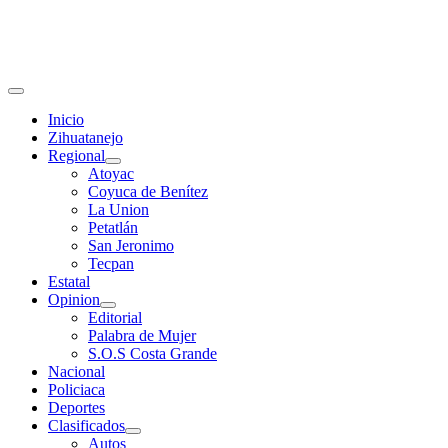
Primary
Menu
Inicio
Zihuatanejo
Regional
Atoyac
Coyuca de Benítez
La Union
Petatlán
San Jeronimo
Tecpan
Estatal
Opinion
Editorial
Palabra de Mujer
S.O.S Costa Grande
Nacional
Policiaca
Deportes
Clasificados
Autos