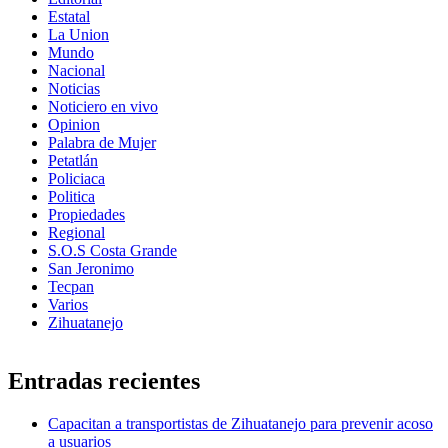
Estatal
La Union
Mundo
Nacional
Noticias
Noticiero en vivo
Opinion
Palabra de Mujer
Petatlán
Policiaca
Politica
Propiedades
Regional
S.O.S Costa Grande
San Jeronimo
Tecpan
Varios
Zihuatanejo
Entradas recientes
Capacitan a transportistas de Zihuatanejo para prevenir acoso
a usuarios