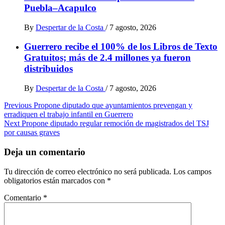
Puebla–Acapulco
By
Despertar de la Costa
/
7 agosto, 2026
Guerrero recibe el 100% de los Libros de Texto
Gratuitos; más de 2.4 millones ya fueron
distribuidos
By
Despertar de la Costa
/
7 agosto, 2026
Post
Previous
Propone diputado que ayuntamientos prevengan y
erradiquen el trabajo infantil en Guerrero
navigation
Next
Propone diputado regular remoción de magistrados del TSJ
por causas graves
Deja un comentario
Tu dirección de correo electrónico no será publicada.
Los campos
obligatorios están marcados con
*
Comentario
*