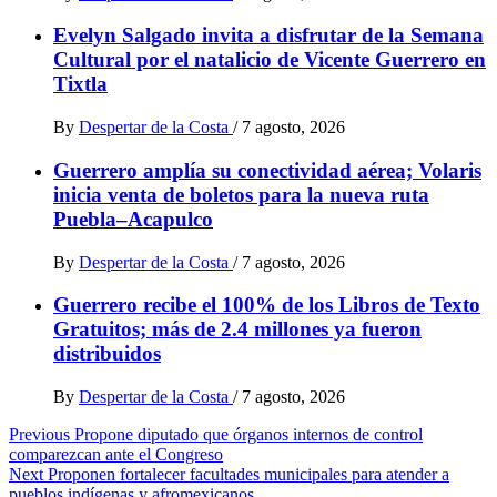
Evelyn Salgado invita a disfrutar de la Semana
Cultural por el natalicio de Vicente Guerrero en
Tixtla
By
Despertar de la Costa
/
7 agosto, 2026
Guerrero amplía su conectividad aérea; Volaris
inicia venta de boletos para la nueva ruta
Puebla–Acapulco
By
Despertar de la Costa
/
7 agosto, 2026
Guerrero recibe el 100% de los Libros de Texto
Gratuitos; más de 2.4 millones ya fueron
distribuidos
By
Despertar de la Costa
/
7 agosto, 2026
Post
Previous
Propone diputado que órganos internos de control
comparezcan ante el Congreso
navigation
Next
Proponen fortalecer facultades municipales para atender a
pueblos indígenas y afromexicanos