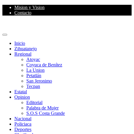
Skip
Mision y Vision
to
Contacto
content
Primary
Menu
Inicio
Zihuatanejo
Regional
Atoyac
Coyuca de Benítez
La Union
Petatlán
San Jeronimo
Tecpan
Estatal
Opinion
Editorial
Palabra de Mujer
S.O.S Costa Grande
Nacional
Policiaca
Deportes