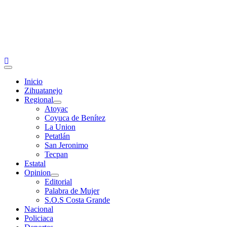
Primary
Menu
Inicio
Zihuatanejo
Regional
Atoyac
Coyuca de Benítez
La Union
Petatlán
San Jeronimo
Tecpan
Estatal
Opinion
Editorial
Palabra de Mujer
S.O.S Costa Grande
Nacional
Policiaca