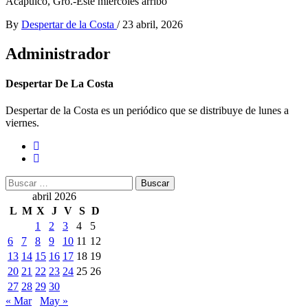
Acapulco, Gro.-Este miércoles arribó
By
Despertar de la Costa
/
23 abril, 2026
Administrador
Despertar De La Costa
Despertar de la Costa es un periódico que se distribuye de lunes a
viernes.
Buscar:
abril 2026
L
M
X
J
V
S
D
1
2
3
4
5
6
7
8
9
10
11
12
13
14
15
16
17
18
19
20
21
22
23
24
25
26
27
28
29
30
« Mar
May »