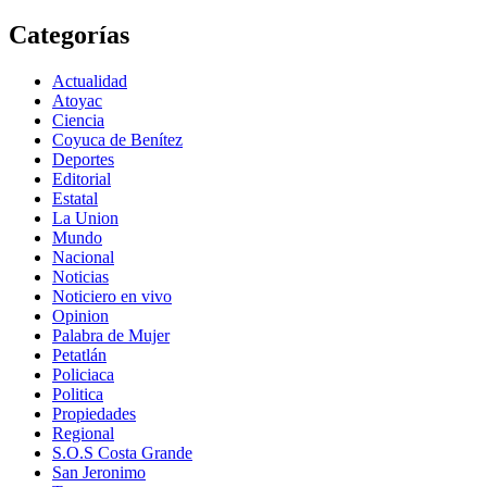
Categorías
Actualidad
Atoyac
Ciencia
Coyuca de Benítez
Deportes
Editorial
Estatal
La Union
Mundo
Nacional
Noticias
Noticiero en vivo
Opinion
Palabra de Mujer
Petatlán
Policiaca
Politica
Propiedades
Regional
S.O.S Costa Grande
San Jeronimo