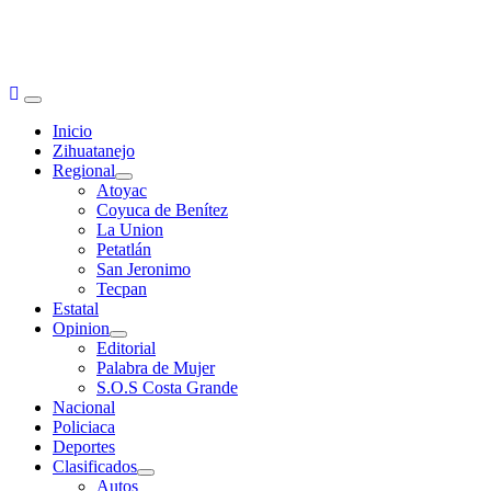
Primary
Menu
Inicio
Zihuatanejo
Regional
Atoyac
Coyuca de Benítez
La Union
Petatlán
San Jeronimo
Tecpan
Estatal
Opinion
Editorial
Palabra de Mujer
S.O.S Costa Grande
Nacional
Policiaca
Deportes
Clasificados
Autos