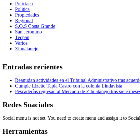
Policiaca
Politica
Propiedades
Regional
S.O.S Costa Grande
San Jeronimo
Tecpan
Varios
Zihuatanejo
Entradas recientes
Reanudan actividades en el Tribunal Administrativo tras acuerd
Cumple Lizette Tapia Castro con la colonia Lindavista
Pescaderías regresan al Mercado de Zihuatanejo tras siete mese
Redes Soaciales
Social menu is not set. You need to create menu and assign it to Soc
Herramientas