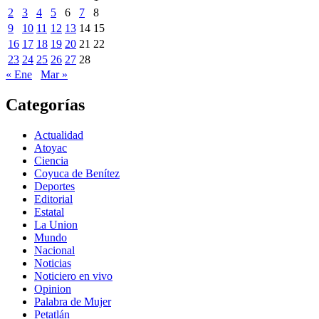
2
3
4
5
6
7
8
9
10
11
12
13
14
15
16
17
18
19
20
21
22
23
24
25
26
27
28
« Ene
Mar »
Categorías
Actualidad
Atoyac
Ciencia
Coyuca de Benítez
Deportes
Editorial
Estatal
La Union
Mundo
Nacional
Noticias
Noticiero en vivo
Opinion
Palabra de Mujer
Petatlán