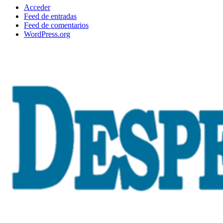
Acceder
Feed de entradas
Feed de comentarios
WordPress.org