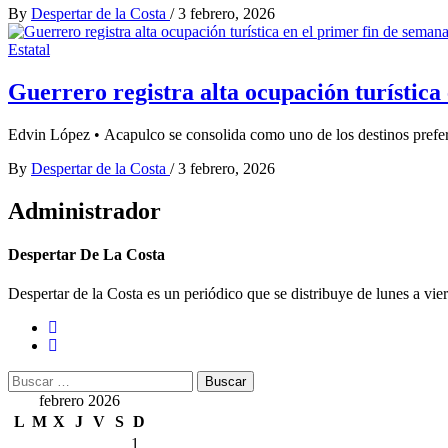
By
Despertar de la Costa
/
3 febrero, 2026
Estatal
Guerrero registra alta ocupación turística
Edvin López • Acapulco se consolida como uno de los destinos pref
By
Despertar de la Costa
/
3 febrero, 2026
Administrador
Despertar De La Costa
Despertar de la Costa es un periódico que se distribuye de lunes a vie
Buscar:
febrero 2026
L
M
X
J
V
S
D
1