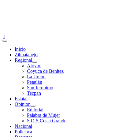
Primary
Menu
Inicio
Zihuatanejo
Regional
Atoyac
Coyuca de Benítez
La Union
Petatlán
San Jeronimo
Tecpan
Estatal
Opinion
Editorial
Palabra de Mujer
S.O.S Costa Grande
Nacional
Policiaca