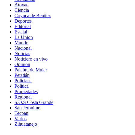
Atoyac
Ciencia
Coyuca de Benítez
Deportes
Editorial
Estatal
La Union
Mundo
Nacional
Noticias
Noticiero en vivo
Opinion
Palabra de Mujer
Petatlán
Policiaca
Politica
Propiedades
Regional
S.O.S Costa Grande
San Jeronimo
Tecpan
Varios
Zihuatanejo