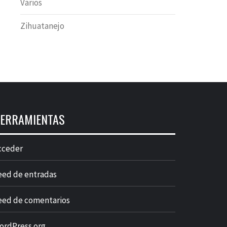
Varios
Zihuatanejo
ERRAMIENTAS
cceder
eed de entradas
eed de comentarios
ordPress.org