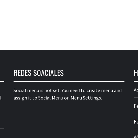
REDES SOACIALES
H
A
Social menu is not set. You need to create menu and
l
assign it to Social Menu on Menu Settings.
F
F
o
W