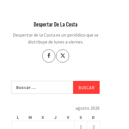
Despertar De La Costa
Despertar de la Costa es un periódico que se
distribuye de lunes a viernes.
Buscar:
agosto 2026
L
M
X
J
V
S
D
1
2